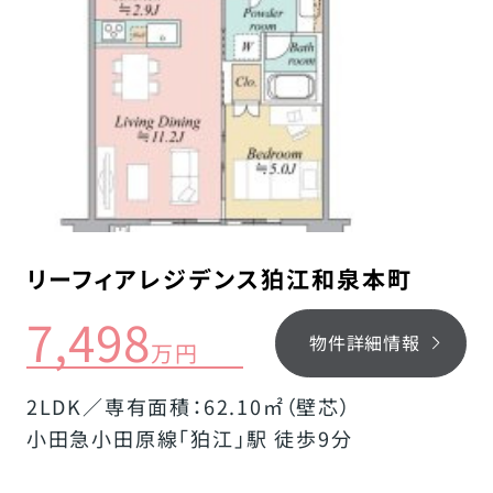
リーフィアレジデンス狛江和泉本町
7,498
物件詳細情報
万円
2LDK／専有面積：62.10㎡（壁芯）
小田急小田原線「狛江」駅 徒歩9分