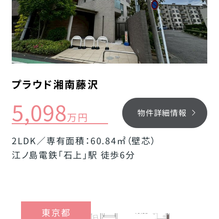
プラウド湘南藤沢
5,098
物件詳細情報
万円
2LDK／専有面積：60.84㎡（壁芯）
江ノ島電鉄「石上」駅 徒歩6分
東京都