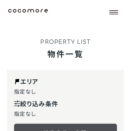
P
R
O
P
E
R
T
Y
L
I
S
T
物件一覧
エリア
指定なし
絞り込み条件
指定なし