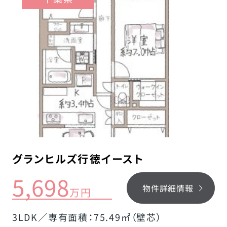
グランヒルズ行徳イースト
5,698
物件詳細情報
万円
3LDK／専有面積：75.49㎡（壁芯）