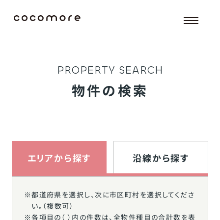
P
R
O
P
E
R
T
Y
S
E
A
R
C
H
物件の検索
エリアから探す
沿線から探す
※
都道府県を選択し、次に市区町村を選択してくださ
い。（複数可）
※
各項目の（ ）内の件数は、全物件種目の合計数を表