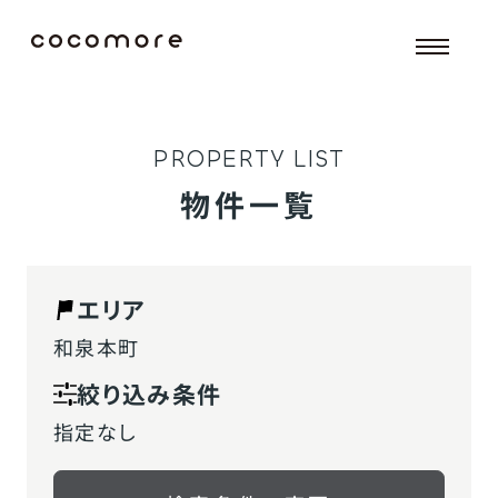
P
R
O
P
E
R
T
Y
L
I
S
T
物件一覧
エリア
和泉本町
絞り込み条件
指定なし