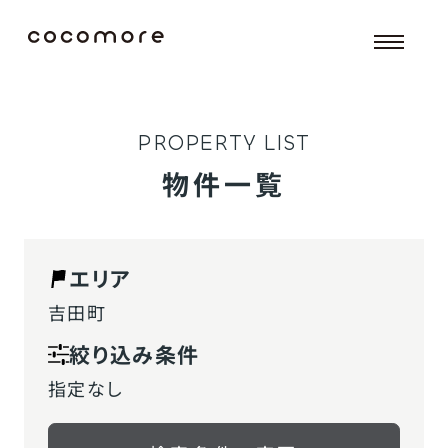
P
R
O
P
E
R
T
Y
L
I
S
T
物件一覧
エリア
吉田町
絞り込み条件
指定なし