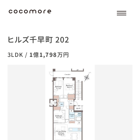
ヒルズ千早町 202
3LDK /
1
億
1,798
万円