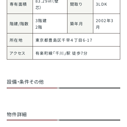
83.29㎡（壁
専有面積
間取り
3LDK
芯）
3階建
2002年3
階建/階数
築年月
2階
月
所在地
東京都
豊島区
千早
４丁目6-17
アクセス
有楽町線
「
千川
」駅 徒歩7分
設備・条件その他
物件詳細