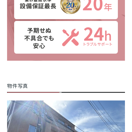
20
年
設備保証最長
24
予期せぬ
h
不具合でも
安心
トラブルサポート
物件写真