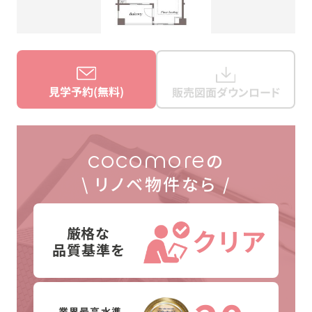
見学予約(無料)
販売図面ダウンロード
cocomore
の
\ リノベ物件なら /
厳格な
クリア
品質基準を
業界最高水準