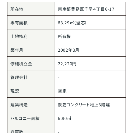
所在地
東京都
豊島区
千早
４丁目6-17
専有面積
83.29㎡（壁芯）
土地権利
所有権
築年月
2002年3月
修繕積立金
22,220円
管理会社
-
現況
空家
建築構造
鉄筋コンクリート地上3階建
バルコニー面積
6.80㎡
総戸数
-