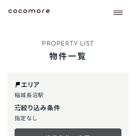
P
R
O
P
E
R
T
Y
L
I
S
T
物件一覧
エリア
稲城長沼駅
絞り込み条件
指定なし