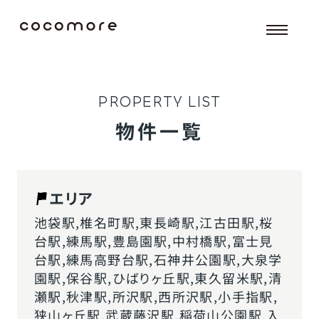
P
R
O
P
E
R
T
Y
L
I
S
T
物件一覧
エリア
池袋駅,椎名町駅,東長崎駅,江古田駅,桜
台駅,練馬駅,豊島園駅,中村橋駅,富士見
台駅,練馬高野台駅,石神井公園駅,大泉学
園駅,保谷駅,ひばりヶ丘駅,東久留米駅,清
瀬駅,秋津駅,所沢駅,西所沢駅,小手指駅,
狭山ヶ丘駅,武蔵藤沢駅,稲荷山公園駅,入