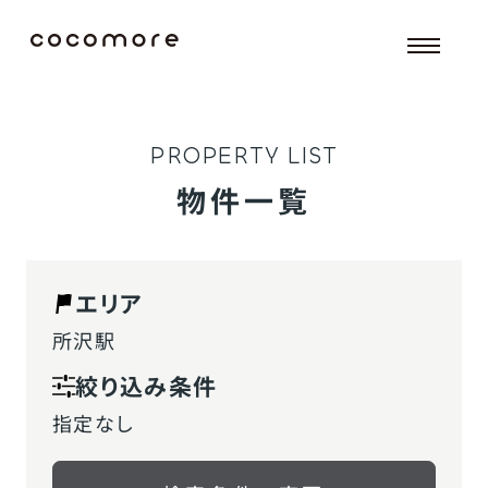
P
R
O
P
E
R
T
Y
L
I
S
T
物件一覧
エリア
所沢駅
絞り込み条件
指定なし