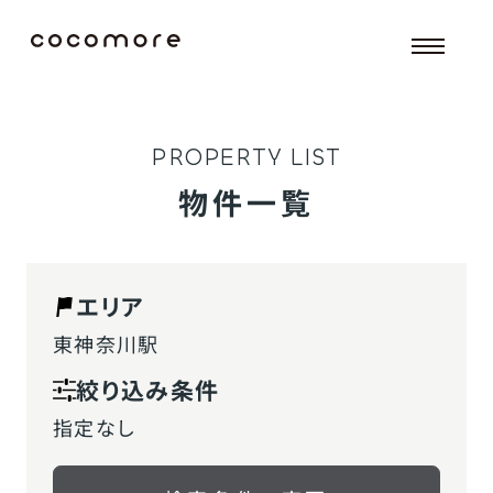
P
R
O
P
E
R
T
Y
L
I
S
T
物件一覧
エリア
東神奈川駅
絞り込み条件
指定なし