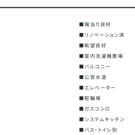
■陽当り良好
■リノベーション済
■眺望良好
■室内洗濯機置場
■バルコニー
■公営水道
■エレベーター
■駐輪場
■ガスコンロ
■システムキッチン
■バス・トイレ別