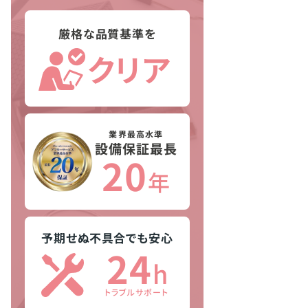
厳格な品質基準を
クリア
業界最高水準
設備保証最長
20
年
予期せぬ不具合でも安心
24
h
トラブルサポート