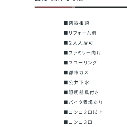
■楽器相談
■リフォーム済
■２人入居可
■ファミリー向け
■フローリング
■都市ガス
■公共下水
■照明器具付き
■バイク置場あり
■コンロ２口以上
■コンロ３口