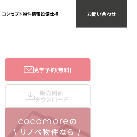
お問い合わせ
コンセプト
物件情報
設備仕様
見学予約(無料)
販売図面
ダウンロード
cocomore
の
\ リノベ物件なら /