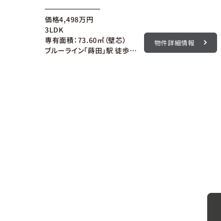
価格
4,498
万円
3LDK
専有面積：73.60㎡（壁芯）
物件詳細情報
ブルーライン「蒔田」駅 徒歩5分