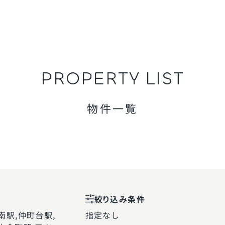
P
R
O
P
E
R
T
Y
L
I
S
T
物件一覧
絞り込み条件
南駅,仲町台駅,
指定なし