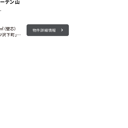
ーデン山
2㎡（壁芯）
物件詳細情報
ブルーライン「三ツ沢下町」駅 徒歩7分