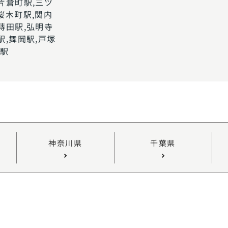
片倉町駅,三ツ
桜木町駅,関内
蒔田駅,弘明寺
駅,舞岡駅,戸塚
台駅
神奈川県
千葉県