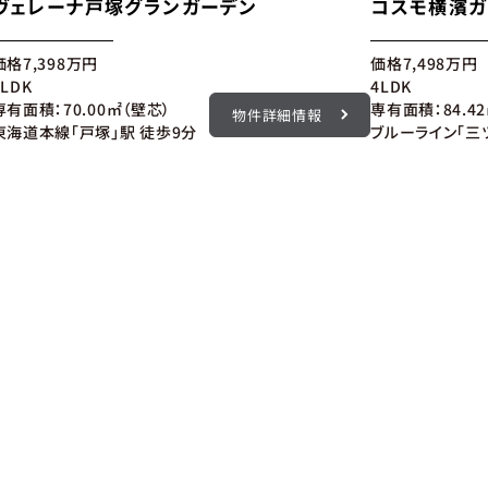
ヴェレーナ戸塚グランガーデン
コスモ横濱ガ
価格
7,398
万円
価格
7,498
万円
3LDK
4LDK
専有面積：70.00㎡（壁芯）
専有面積：84.4
物件詳細情報
東海道本線「戸塚」駅 徒歩9分