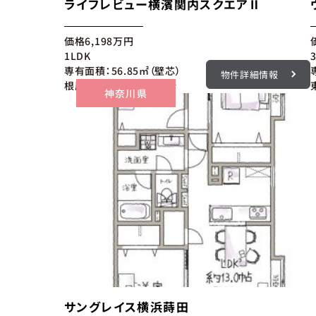
ライフレビュー横濱関内スクエアⅡ
価格
6,198
万円
1LDK
専有面積：56.85㎡（壁芯）
物件詳細情報
根岸線「関内」駅 徒歩9分
神奈川県
サングレイス横浜蒔田